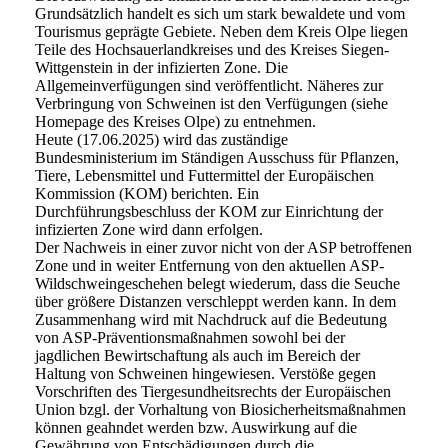
Grundsätzlich handelt es sich um stark bewaldete und vom
Tourismus geprägte Gebiete. Neben dem Kreis Olpe liegen
Teile des Hochsauerlandkreises und des Kreises Siegen-
Wittgenstein in der infizierten Zone. Die
Allgemeinverfügungen sind veröffentlicht. Näheres zur
Verbringung von Schweinen ist den Verfügungen (siehe
Homepage des Kreises Olpe) zu entnehmen.
Heute (17.06.2025) wird das zuständige
Bundesministerium im Ständigen Ausschuss für Pflanzen,
Tiere, Lebensmittel und Futtermittel der Europäischen
Kommission (KOM) berichten. Ein
Durchführungsbeschluss der KOM zur Einrichtung der
infizierten Zone wird dann erfolgen.
Der Nachweis in einer zuvor nicht von der ASP betroffenen
Zone und in weiter Entfernung von den aktuellen ASP-
Wildschweingeschehen belegt wiederum, dass die Seuche
über größere Distanzen verschleppt werden kann. In dem
Zusammenhang wird mit Nachdruck auf die Bedeutung
von ASP-Präventionsmaßnahmen sowohl bei der
jagdlichen Bewirtschaftung als auch im Bereich der
Haltung von Schweinen hingewiesen. Verstöße gegen
Vorschriften des Tiergesundheitsrechts der Europäischen
Union bzgl. der Vorhaltung von Biosicherheitsmaßnahmen
können geahndet werden bzw. Auswirkung auf die
Gewährung von Entschädigungen durch die