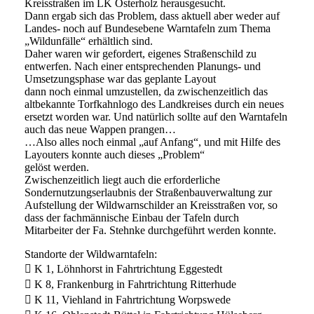
Kreisstraßen im LK Osterholz herausgesucht.
Dann ergab sich das Problem, dass aktuell aber weder auf
Landes- noch auf Bundesebene Warntafeln zum Thema
„Wildunfälle“ erhältlich sind.
Daher waren wir gefordert, eigenes Straßenschild zu
entwerfen. Nach einer entsprechenden Planungs- und
Umsetzungsphase war das geplante Layout
dann noch einmal umzustellen, da zwischenzeitlich das
altbekannte Torfkahnlogo des Landkreises durch ein neues
ersetzt worden war. Und natürlich sollte auf den Warntafeln
auch das neue Wappen prangen…
…Also alles noch einmal „auf Anfang“, und mit Hilfe des
Layouters konnte auch dieses „Problem“
gelöst werden.
Zwischenzeitlich liegt auch die erforderliche
Sondernutzungserlaubnis der Straßenbauverwaltung zur
Aufstellung der Wildwarnschilder an Kreisstraßen vor, so
dass der fachmännische Einbau der Tafeln durch
Mitarbeiter der Fa. Stehnke durchgeführt werden konnte.
Standorte der Wildwarntafeln:
 K 1, Löhnhorst in Fahrtrichtung Eggestedt
 K 8, Frankenburg in Fahrtrichtung Ritterhude
 K 11, Viehland in Fahrtrichtung Worpswede