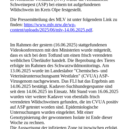
Schweinepest (ASP) bei einem tot aufgefundenen
Wildschwein im Kreis Olpe festgestellt.
Die Pressemitteilung des MLV ist unter folgendem Link zu
finden:
https://www.mlv.nrw.de/wp-
content/uploads/2025/06/mlv-14.06.2025.pdf
.
Im Rahmen der gestern (16.06.2025) stattgefundenen
Videokonferenzen mit den Ministerien wurde mitgeteilt,
dass es sich bei dem Totfund um einen frisch verendeten
weiblichen Überläufer handelt. Die Beprobung des Tieres
erfolgte im Rahmen des Schwarzwildmonitorings. Am
13.06.2025 wurde im Landeslabor "Chemisches- und
Veterinäruntersuchungsamt Westfalen" (CVUA) ASP-
Virusgenom nachgewiesen. Das FLI hat das Ergebnis am
14.06.2025 bestätigt. Kadaver-Suchhundegespanne sind
seit dem 14.06.2025 im Einsatz. Mit Stand vom 16.06.2025
wurden vier weitere Kadaver von ebenfalls frisch
verendeten Wildschweinen gefunden, die im CVUA positiv
auf ASP getestet worden sind. Epidemiologische
Untersuchungen wurden eingeleitet. Mit einer
Genotypisierung der gewonnenen Isolate ist Ende dieser
Woche zu rechnen.
Die Ausweisung der infizierten Zone ist inzwischen erfolgt.