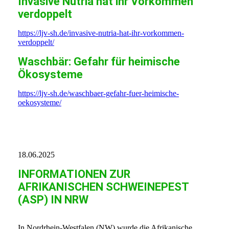
Invasive Nutria hat ihr Vorkommen
verdoppelt
https://ljv-sh.de/invasive-nutria-hat-ihr-vorkommen-
verdoppelt/
Waschbär: Gefahr für heimische
Ökosysteme
https://ljv-sh.de/waschbaer-gefahr-fuer-heimische-
oekosysteme/
18.06.2025
INFORMATIONEN ZUR
AFRIKANISCHEN SCHWEINEPEST
(ASP) IN NRW
In Nordrhein-Westfalen (NW) wurde die Afrikanische