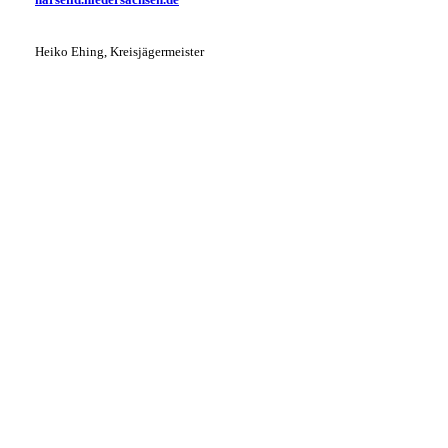
Heiko Ehing, Kreisjägermeister
5 Einsatz des Abfangkorb
3 In kleinen Gruppe bei der praktischen Arbeit
4 Aktivierung des Fallenmelder
1 Nutria Workshop mit Matthias Beiber von der
Landwirtschafskammer
2 Matthias Beiber von der Landwirtschaftskammer
Niedersachsen in Aktion