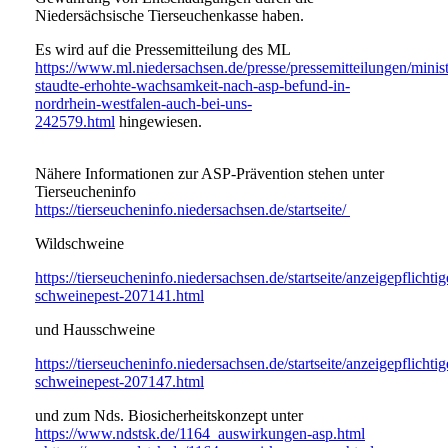
Niedersächsische Tierseuchenkasse haben.
Es wird auf die Pressemitteilung des ML
https://www.ml.niedersachsen.de/presse/pressemitteilungen/minist
staudte-erhohte-wachsamkeit-nach-asp-befund-in-
nordrhein-westfalen-auch-bei-uns-
242579.html
hingewiesen.
Nähere Informationen zur ASP-Prävention stehen unter
Tierseucheninfo
https://tierseucheninfo.niedersachsen.de/startseite/
Wildschweine
https://tierseucheninfo.niedersachsen.de/startseite/anzeigepflich
schweinepest-207141.html
und Hausschweine
https://tierseucheninfo.niedersachsen.de/startseite/anzeigepflich
schweinepest-207147.html
und zum Nds. Biosicherheitskonzept unter
https://www.ndstsk.de/1164_auswirkungen-asp.html