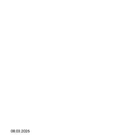
20260328_121446
20260328_122016
20260328_143243
20260328_142947
20260328_142730
20260328_142531
20260328_142407
20260328_142247
08.03.2026