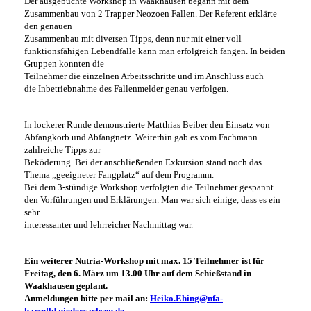
Der ausgebuchte Workshop in Waakhausen begann mit dem
Zusammenbau
von 2 Trapper Neozoen Fallen. Der Referent erklärte
den genauen
Zusammenbau mit diversen Tipps, denn nur mit einer voll
funktionsfähigen
Lebendfalle kann man erfolgreich fangen. In beiden
Gruppen konnten die
Teilnehmer die einzelnen Arbeitsschritte und im Anschluss auch
die
Inbetriebnahme des Fallenmelder genau verfolgen.
In lockerer Runde demonstrierte Matthias Beiber den Einsatz von
Abfangkorb
und Abfangnetz. Weiterhin gab es vom Fachmann
zahlreiche Tipps zur
Beköderung. Bei der anschließenden Exkursion stand noch das
Thema
„geeigneter Fangplatz“ auf dem Programm.
Bei dem 3-stündige Workshop verfolgten die Teilnehmer gespannt
den
Vorführungen und Erklärungen. Man war sich einige, dass es ein
sehr
interessanter und lehrreicher Nachmittag war.
Ein weiterer Nutria-Workshop mit max. 15 Teilnehmer ist für
Freitag, den 6. März
um 13.00 Uhr auf dem Schießstand in
Waakhausen geplant.
Anmeldungen bitte per mail an:
Heiko.Ehing@nfa-
harsefld.niedersachsen.de