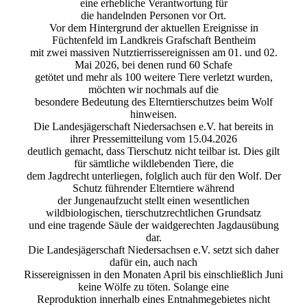
eine erhebliche Verantwortung für
die handelnden Personen vor Ort.
Vor dem Hintergrund der aktuellen Ereignisse in
Füchtenfeld im Landkreis Grafschaft Bentheim
mit zwei massiven Nutztierrissereignissen am 01. und 02.
Mai 2026, bei denen rund 60 Schafe
getötet und mehr als 100 weitere Tiere verletzt wurden,
möchten wir nochmals auf die
besondere Bedeutung des Elterntierschutzes beim Wolf
hinweisen.
Die Landesjägerschaft Niedersachsen e.V. hat bereits in
ihrer Pressemitteilung vom 15.04.2026
deutlich gemacht, dass Tierschutz nicht teilbar ist. Dies gilt
für sämtliche wildlebenden Tiere, die
dem Jagdrecht unterliegen, folglich auch für den Wolf. Der
Schutz führender Elterntiere während
der Jungenaufzucht stellt einen wesentlichen
wildbiologischen, tierschutzrechtlichen Grundsatz
und eine tragende Säule der waidgerechten Jagdausübung
dar.
Die Landesjägerschaft Niedersachsen e.V. setzt sich daher
dafür ein, auch nach
Rissereignissen in den Monaten April bis einschließlich Juni
keine Wölfe zu töten. Solange eine
Reproduktion innerhalb eines Entnahmegebietes nicht